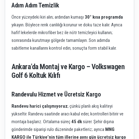
Adım Adım Temizlik
Önce yüzeydeki kiri alın; ardından kumaşı
30° kısa programda
yıkayın. Böylece renk canlılığı korunur ve doku taze kalır. Ayrıca
hafif lekelerde mikrofiber bez ile nötr temizleyici kullanın;
sonrasında kurutmayı gölgede tamamlayın. Son adımda
sabitleme kanallarını kontrol edin; sonuçta form stabil kalır.
Ankara’da Montaj ve Kargo – Volkswagen
Golf 6 Koltuk Kılıfı
Randevulu Hizmet ve Ücretsiz Kargo
Randevu harici çalışmıyoruz
; çünkü planlı akış kaliteyi
yükseltir. Randevu saatinde aracı kabul eder, kontrolleri bitirir ve
montaja başlarız. Ortalama süreç
45 dk
sürer. Şehir dışına
gönderimde siparişi rulo düzeninde paketleriz; ayrıca
MNG
KARGO ile Türkiye’nin tüm illerine aynı gün ücretsiz kargo