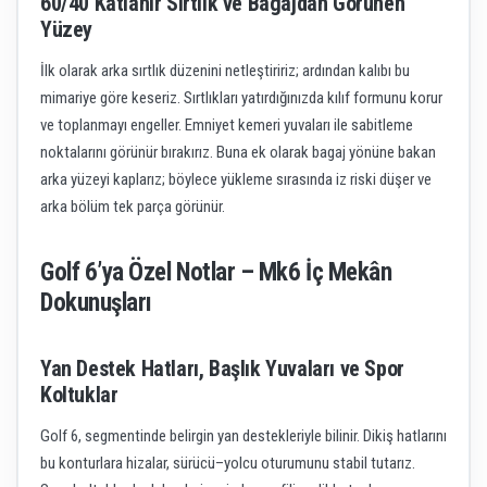
60/40 Katlanır Sırtlık ve Bagajdan Görünen
Yüzey
İlk olarak arka sırtlık düzenini netleştiririz; ardından kalıbı bu
mimariye göre keseriz. Sırtlıkları yatırdığınızda kılıf formunu korur
ve toplanmayı engeller. Emniyet kemeri yuvaları ile sabitleme
noktalarını görünür bırakırız. Buna ek olarak bagaj yönüne bakan
arka yüzeyi kaplarız; böylece yükleme sırasında iz riski düşer ve
arka bölüm tek parça görünür.
Golf 6’ya Özel Notlar – Mk6 İç Mekân
Dokunuşları
Yan Destek Hatları, Başlık Yuvaları ve Spor
Koltuklar
Golf 6, segmentinde belirgin yan destekleriyle bilinir. Dikiş hatlarını
bu konturlara hizalar, sürücü–yolcu oturumunu stabil tutarız.