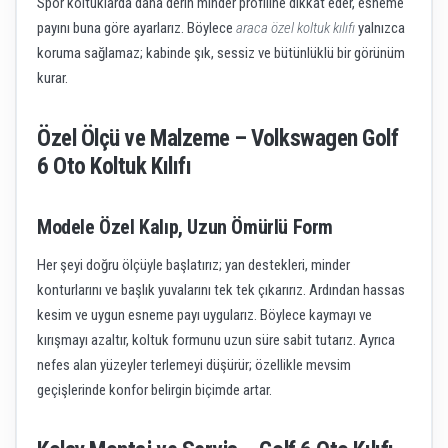
Spor koltuklarda daha derin minder profiline dikkat eder, esneme
payını buna göre ayarlarız. Böylece
araca özel koltuk kılıfı
yalnızca
koruma sağlamaz; kabinde şık, sessiz ve bütünlüklü bir görünüm
kurar.
Özel Ölçü ve Malzeme – Volkswagen Golf
6 Oto Koltuk Kılıfı
Modele Özel Kalıp, Uzun Ömürlü Form
Her şeyi doğru ölçüyle başlatırız; yan destekleri, minder
konturlarını ve başlık yuvalarını tek tek çıkarırız. Ardından hassas
kesim ve uygun esneme payı uygularız. Böylece kaymayı ve
kırışmayı azaltır, koltuk formunu uzun süre sabit tutarız. Ayrıca
nefes alan yüzeyler terlemeyi düşürür; özellikle mevsim
geçişlerinde konfor belirgin biçimde artar.