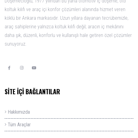
Döşemecioğlu, 1977 yılından bu yana otomotiv iç döşeme, oto
koltuk kılıfı ve araç içi konfor çözümleri alanında hizmet veren
köklü bir Ankara markasıdır. Uzun yıllara dayanan tecrübemizle,
araç sahiplerine yalnızca koltuk kılıfı değil; aracın iç mekânını
daha şık, düzenli, konforlu ve kullanışlı hale getiren özel çözümler
sunuyoruz.
Sosyal Ağlar
SİTE İÇİ BAĞLANTILAR
Hakkımızda
Tüm Araçlar