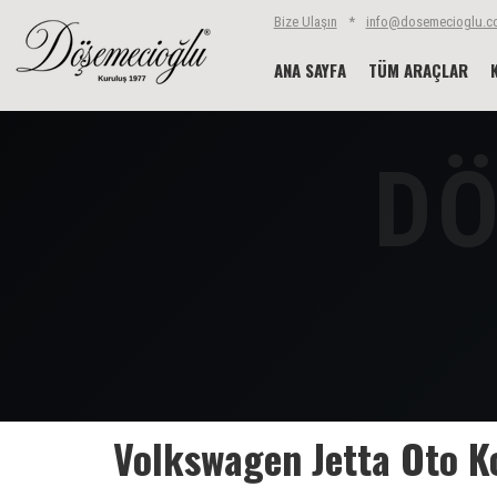
Bize Ulaşın
*
info@dosemecioglu.co
ANA SAYFA
TÜM ARAÇLAR
Volkswagen Jetta Oto Ko