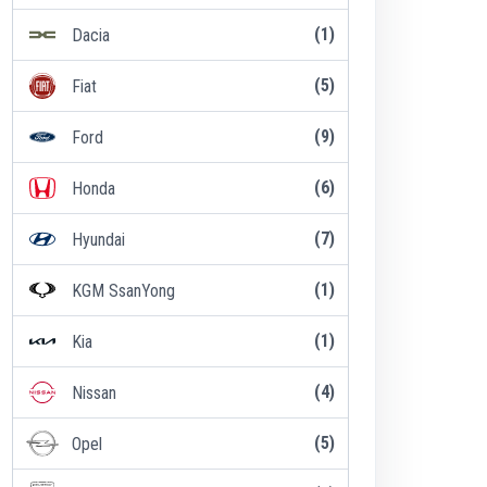
(1)
Dacia
(5)
Fiat
(9)
Ford
(6)
Honda
(7)
Hyundai
(1)
KGM SsanYong
(1)
Kia
(4)
Nissan
(5)
Opel