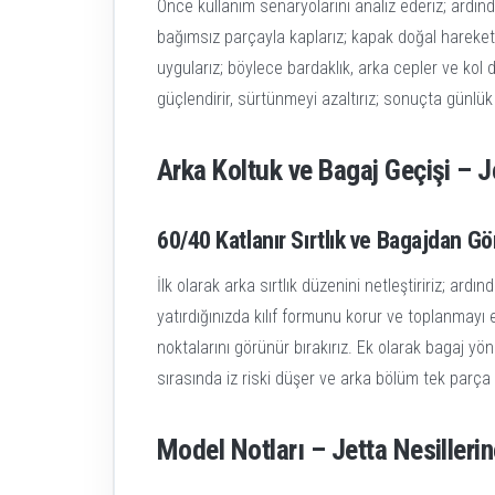
Önce kullanım senaryolarını analiz ederiz; ardınd
bağımsız parçayla kaplarız; kapak doğal hareketi
uygularız; böylece bardaklık, arka cepler ve kol da
güçlendirir, sürtünmeyi azaltırız; sonuçta günlük
Arka Koltuk ve Bagaj Geçişi – Je
60/40 Katlanır Sırtlık ve Bagajdan G
İlk olarak arka sırtlık düzenini netleştiririz; ardı
yatırdığınızda kılıf formunu korur ve toplanmayı 
noktalarını görünür bırakırız. Ek olarak bagaj y
sırasında iz riski düşer ve arka bölüm tek parça
Model Notları – Jetta Nesillerin