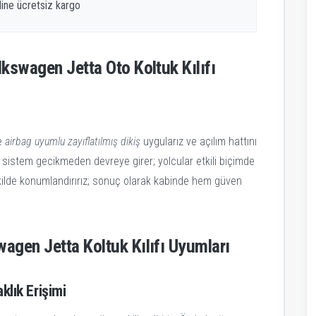
line ücretsiz kargo
kswagen Jetta Oto Koltuk Kılıfı
re
airbag uyumlu zayıflatılmış dikiş
uygularız ve açılım hattını
 sistem gecikmeden devreye girer; yolcular etkili biçimde
ekilde konumlandırırız; sonuç olarak kabinde hem güven
gen Jetta Koltuk Kılıfı Uyumları
lık Erişimi