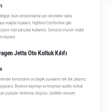
ı
i değişir; bazı versiyonlarda yan destekler daha
yrı kalıpla hizalarız. Highline/Comfortline gibi
işine özel parçalar kullanırız. Sonuçta oturum stabil
üm kazanır.
gen Jetta Oto Koltuk Kılıfı
m
minder konturlarını ve başlık yuvalarını tek tek çıkarırız.
larız. Böylece kaymayı ve kırışmayı azaltır, koltuk
lan yüzeyler terlemeyi düşürür; özellikle mevsim