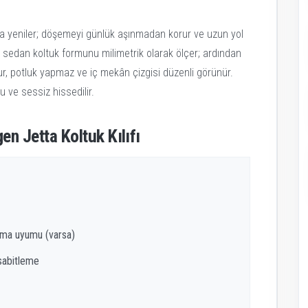
zla yeniler; döşemeyi günlük aşınmadan korur ve uzun yol
n sedan koltuk formunu milimetrik olarak ölçer; ardından
ur, potluk yapmaz ve iç mekân çizgisi düzenli görünür.
u ve sessiz hissedilir.
en Jetta Koltuk Kılıfı
yama uyumu (varsa)
 sabitleme