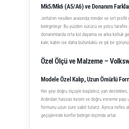
Mk5/Mk6 (A5/A6) ve Donanım Farklar
Jetta’nın nesilleri arasında minder ve sırt profil
belirginleşir. Bu yüzden sürücü ve yolcu tarafını a
donanımlarda orta kol dayama ve arka koltuk geç
kalır; kabin ise daha bütünlüklü ve şık bir görün
Özel Ölçü ve Malzeme – Volkswa
Modele Özel Kalıp, Uzun Ömürlü For
Her şeyi doğru ölçüyle başlatırız; yan destekleri, 
Ardından hassas kesim ve doğru esneme payı uygu
formunu uzun süre sabit tutarız. Ayrıca nefes a
geçişlerinde konfor belirgin biçimde artar.