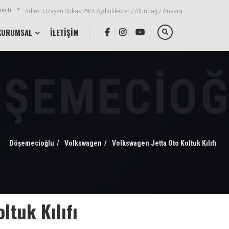
m.tr
*
Adres: Uzayan Sokak 29/A Aydınlıkevler / Altındağ / Ankara
KURUMSAL
İLETİŞİM
Döşemecioğlu
Volkswagen
Volkswagen Jetta Oto Koltuk Kılıfı
ltuk Kılıfı