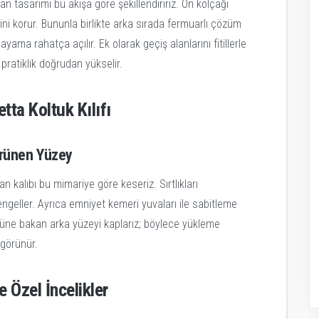
an tasarımı bu akışa göre şekillendiririz. Ön kolçağı
ni korur. Bununla birlikte arka sırada fermuarlı çözüm
yama rahatça açılır. Ek olarak geçiş alanlarını fitillerle
 pratiklik doğrudan yükselir.
tta Koltuk Kılıfı
örünen Yüzey
ndan kalıbı bu mimariye göre keseriz. Sırtlıkları
engeller. Ayrıca emniyet kemeri yuvaları ile sabitleme
önüne bakan arka yüzeyi kaplarız; böylece yükleme
 görünür.
e Özel İncelikler