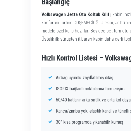
Başlangıç
Volkswagen Jetta Oto Koltuk Kılıfı
, kabini hı
konforunu artırır. DÖŞEMECİOĞLU ekibi, Jetta’nı
modele özel kalıp hazırlar. Böylece set tam otur
Üstelik ilk sürüşten itibaren kabin daha derli topl
Hızlı Kontrol Listesi – Volkswag
Airbag uyumlu zayıflatılmış dikiş
ISOFIX bağlantı noktalarına tam erişim
60/40 katlanır arka sırtlık ve orta kol da
Kanca/zımba yok; elastik kanal ve tünelli
30° kısa programda yıkanabilir kumaş