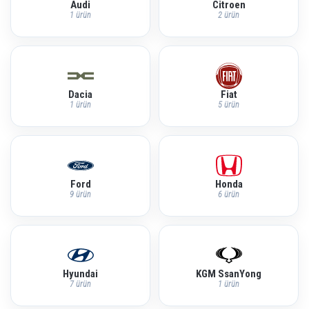
Audi
Citroen
1 ürün
2 ürün
Dacia
Fiat
1 ürün
5 ürün
Ford
Honda
9 ürün
6 ürün
Hyundai
KGM SsanYong
7 ürün
1 ürün