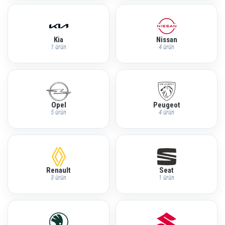
Kia
Nissan
1 ürün
4 ürün
Opel
Peugeot
5 ürün
4 ürün
Renault
Seat
3 ürün
1 ürün